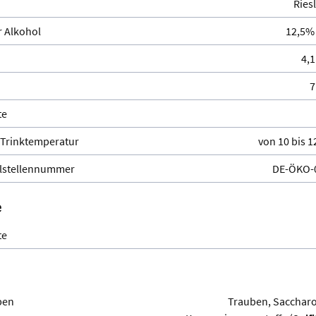
Ries
 Alkohol
12,5% 
4,1
7
te
Trinktemperatur
von 10 bis 1
lstellennummer
DE-ÖKO-
e
te
ben
Trauben, Saccharo