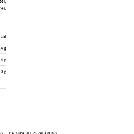
te
),
re).
kcal
,4 g
,4 g
0 g
NG
DATENSCHUTZERKLÄRUNG