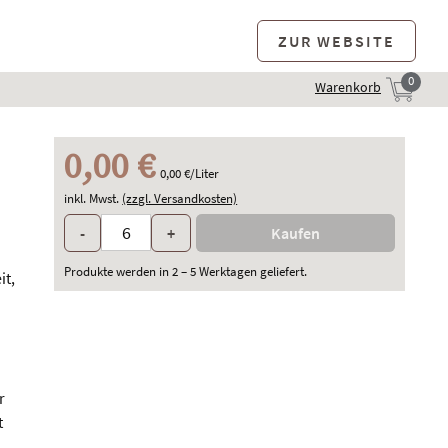
ZUR WEBSITE
0
Warenkorb
0,00 €
0,00 €/Liter
inkl. Mwst.
(zzgl. Versandkosten)
Menge
-
Weniger
+
Mehr
Kaufen
Produkte werden in 2 – 5 Werktagen geliefert.
it,
r
t