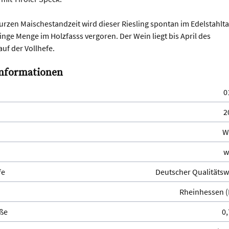
urzen Maischestandzeit wird dieser Riesling spontan im Edelstahlt
inge Menge im Holzfasss vergoren. Der Wein liegt bis April des
auf der Vollhefe.
nformationen
0
2
W
w
fe
Deutscher Qualitätsw
Rheinhessen (
ße
0,