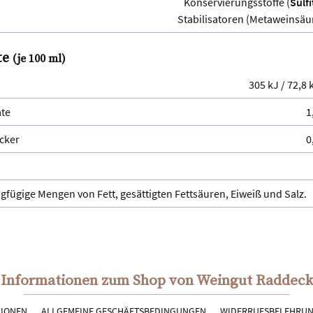
Konservierungsstoffe (
Sulfi
Stabilisatoren (Metaweinsäu
te
(je 100 ml)
305 kJ / 72,8 
te
1
cker
0
ngfügige Mengen von Fett, gesättigten Fettsäuren, Eiweiß und Salz.
Informationen zum Shop von Weingut Raddeck
TIONEN
ALLGEMEINE GESCHÄFTSBEDINGUNGEN
WIDERRUFSBELEHRU