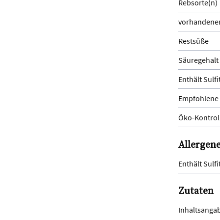
Rebsorte(n)
vorhandener
Restsüße
Säuregehalt
Enthält Sulfi
Empfohlene 
Öko-Kontrol
Allergen
Enthält Sulfi
Zutaten
Inhaltsanga