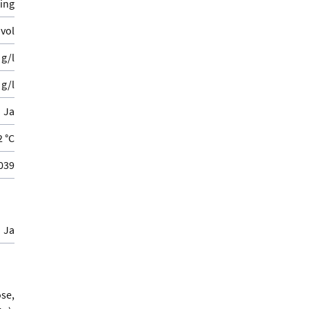
ling
vol
 g/l
 g/l
Ja
2 °C
039
Ja
se,