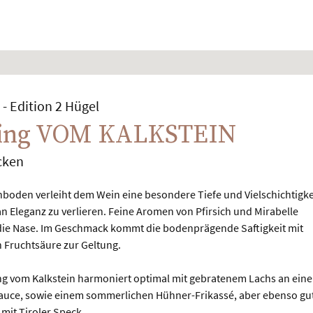
- Edition 2 Hügel
ling VOM KALKSTEIN
cken
bung
nboden verleiht dem Wein eine besondere Tiefe und Vielschichtigke
n Eleganz zu verlieren. Feine Aromen von Pfirsich und Mirabelle
ie Nase. Im Geschmack kommt die bodenprägende Saftigkeit mit
n Fruchtsäure zur Geltung.
ng vom Kalkstein harmoniert optimal mit gebratenem Lachs an eine
Sauce, sowie einem sommerlichen Hühner-Frikassé, aber ebenso gu
mit Tiroler Speck.