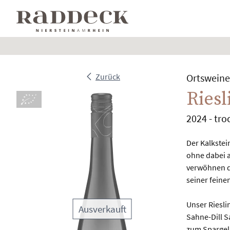
Zurück
Ortsweine 
Ries
Bio
2024
tro
Beschrei
Der Kalkstei
ohne dabei a
verwöhnen d
seiner feine
Unser Riesli
Ausverkauft
Sahne-Dill 
zum Spargel 