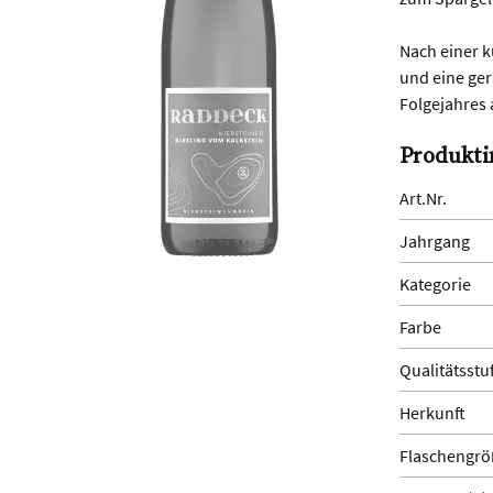
Nach einer k
und eine ger
Folgejahres 
Produkti
Art.Nr.
Jahrgang
Kategorie
Farbe
Qualitätsstu
Herkunft
Flaschengrö