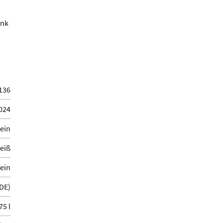
ank
136
024
ein
eiß
ein
DE)
75 l