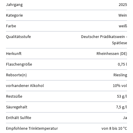
Jahrgang
2025
Kategorie
Wein
Farbe
weiß
Qualitätsstufe
Deutscher Prädikatswein -
Spätlese
Herkunft
Rheinhessen (DE)
Flaschengröße
0,75 l
Rebsorte(n)
Riesling
vorhandener Alkohol
10% vol
Restsüße
53 g/l
Säuregehalt
7,5 g/l
Enthält Sulfite
Ja
Empfohlene Trinktemperatur
von 8 bis 10 °C