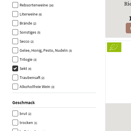
Ri
Rebsortenweine
(16)
Literweine
(6)
Brände
(2)
Sonstiges
(5)
Secco
(2)
Gelee, Honig, Pesto, Nudeln
(3)
Trilogie
(3)
Sekt
(4)
Traubensaft
(2)
Alkoholfreie Wein
(3)
Geschmack
brut
(2)
trocken
(1)