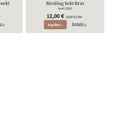
sekt
Riesling Sekt Brut
brut
| 2023
12,00 €
r
16,00 €/Liter
s »
Details »
Kaufen »