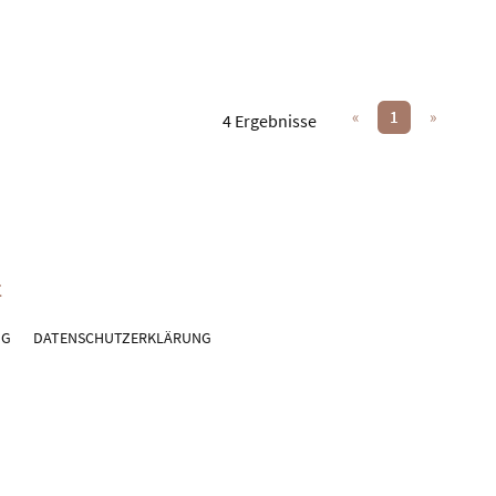
«
1
»
4 Ergebnisse
NG
DATENSCHUTZERKLÄRUNG