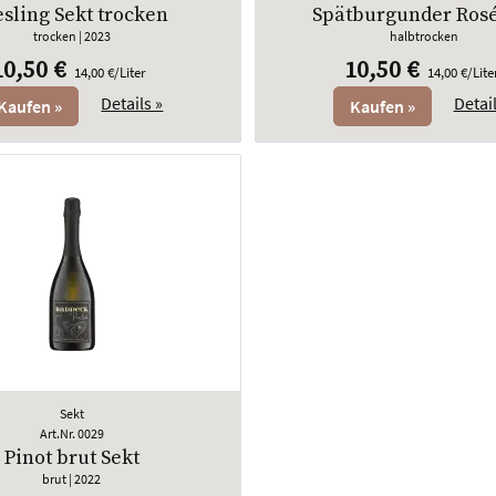
esling Sekt trocken
Spätburgunder Rosé
trocken
| 2023
halbtrocken
10,50 €
10,50 €
14,00 €/Liter
14,00 €/Lite
Details »
Detail
Kaufen »
Kaufen »
Sekt
Art.Nr. 0029
Pinot brut Sekt
brut
| 2022