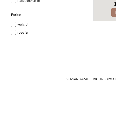
halbtrocken
(1)
Farbe
weiß
(3)
rosé
(1)
VERSAND-/ZAHLUNGSINFORMA